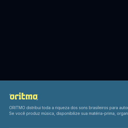
ORITMO distribui toda a riqueza dos sons brasileiros para auto
Se você produz música, disponibilize sua matéria-prima, organ