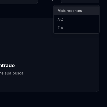
Mais recentes
A-Z
Z-A
ntrado
ine sua busca.