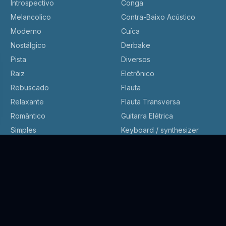
Introspectivo
Conga
Melancolico
Contra-Baixo Acústico
Moderno
Cuíca
Nostálgico
Derbake
Pista
Diversos
Raiz
Eletrônico
Rebuscado
Flauta
Relaxante
Flauta Transversa
Romântico
Guitarra Elétrica
Simples
Keyboard / synthesizer
Órgão
Pandeiro
Percussão
Piano
Piano Elétrico
Pífano / Pifes