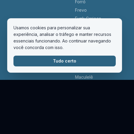
Forró
Frevo
Funk Carioca
Fusion
Usamos cookies para personalizar sua
experiência, analisar o tráfego e manter recursos
Hip-hop
essenciais funcionando. Ao continuar navegando
House Music
você concorda com isso.
Indie
Jazz
Tudo certo
Lounge
Maculelê
Maracatu
Minimal
Moda de Viola
Partido Alto
Pop
R&B