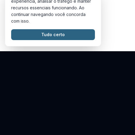
experiência, analisar o tráfego e manter
Samba enredo
recursos essenciais funcionando. Ao
continuar navegando você concorda
Samba-de-roda
com isso.
Shuffle
Techno
Tudo certo
World Music
Xaxado
Xote
Instrumentos
Tipos
Accordion
Background
Agogo
Full track
Alfaia
Loop
Atabaque
Pack
Baixo elétrico
Sample
Bandolim
Solo