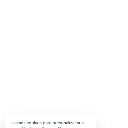
Jazz
Relaxante
Lounge
Romântico
Maculelê
Simples
Maracatu
Minimal
Moda de Viola
Partido Alto
Pop
R&B
Rasqueado
Reggae
Repente
Rock
Samba
Samba canção
Usamos cookies para personalizar sua
Samba de coco