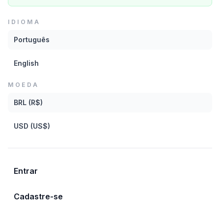
Mais recentes
IDIOMA
Mais recentes
Português
A-Z
FILTROS
English
Z-A
MOEDA
BRL (R$)
Flauta Bambu Solo 1 - 90Bpm - Tom Db
Rodrigo Sha
USD (US$)
Salvar para depois
Entrar
Flauta Bambu Solo 2 - 90Bpm - Tom Db
Rodrigo Sha
Cadastre-se
Salvar para depois