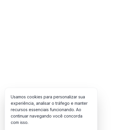
Timba
Triângulo
Trombone
Vibraphone / Xylophone
Violão
Violino
Violoncelo
Voz
Pagamentos
Usamos cookies para personalizar sua
experiência, analisar o tráfego e manter
recursos essenciais funcionando. Ao
continuar navegando você concorda
com isso.
Copyright © 2012-2026 -
oritmo.com
|
Sons do Brasil para o Mundo