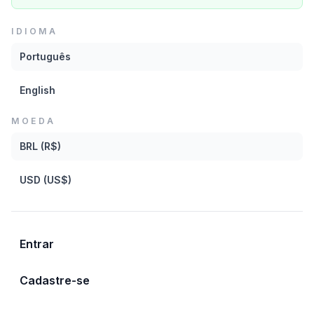
IDIOMA
Baixar
Português
English
CATEGORIAS
MOEDA
Bossa Nova
Loop
Violão
Elegante
BRL (R$)
Rio de Janeiro
USD (US$)
Mais de Roberto Menescal
Entrar
Cadastre-se
Quim queré cundam
Roberto Menescal