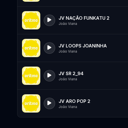
JV NAÇÃO FUNKATU 2
João Viana
JV LOOPS JOANINHA
João Viana
JV SR 2_94
João Viana
JV ARO POP 2
João Viana