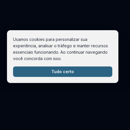
Usamos cookies para personalizar sua
experiência, analisar o tráfego e manter recursos
essenciais funcionando. Ao continuar navegando
você concorda com isso.
Tudo certo
ORITMO distribui toda a riqueza dos sons brasileiros para auto
Se você produz música, disponibilize sua matéria-prima, organ