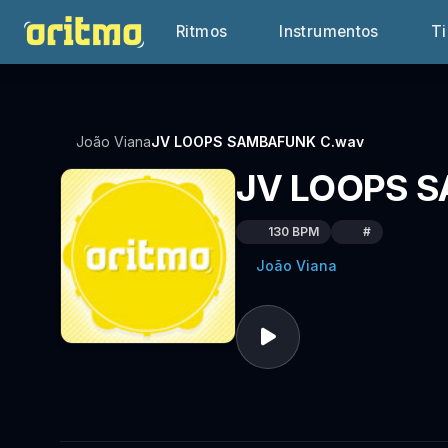
Ritmos
Instrumentos
T
João Viana
JV LOOPS SAMBAFUNK C.wav
JV LOOPS 
130 BPM
#
João Viana