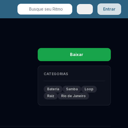
Entrar
Baixar
ara gerenciar seus favoritos
CATEGORIAS
Bateria
Samba
Loop
Raiz
Rio de Janeiro