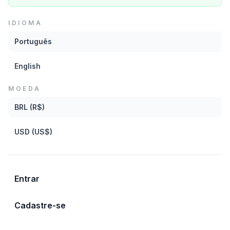
Baixar
IDIOMA
CATEGORIAS
Português
English
Bateria
Jazz
Loop
Intenso
Rio de Janeiro
MOEDA
BRL (R$)
USD (US$)
Mais de João Viana
Entrar
JV LOOPS STRAIGHT A 90.wav
João Viana
Cadastre-se
Salvar para depois