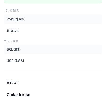
Baixar
IDIOMA
Português
CATEGORIAS
English
Saxofone
Rock
Solo
Eufórico
MOEDA
Rio de Janeiro
BRL (R$)
USD (US$)
Mais de Rodrigo Sha
Entrar
Violao Terra - 90Bpm - Tom Db
Cadastre-se
Rodrigo Sha