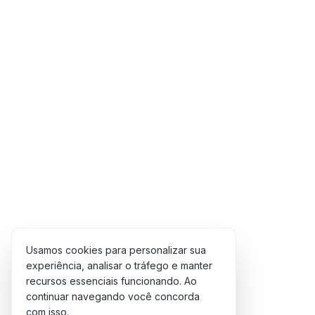
Timba
Triângulo
Trombone
Vibraphone / Xylophone
Violão
Violino
Violoncelo
Voz
Pagamentos
Usamos cookies para personalizar sua
experiência, analisar o tráfego e manter
recursos essenciais funcionando. Ao
continuar navegando você concorda
com isso.