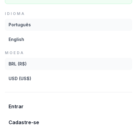
Mais recentes
IDIOMA
Português
Mais recentes
A-Z
English
FILTROS
Z-A
MOEDA
BRL (R$)
VIGAlfaia MANGUE FUNK2 Loop110BPM.wav
Marcelo Vig
USD (US$)
Salvar para depois
Entrar
VIGAlfaia MANGUE FUNK3 Loop110BPM.wav
Cadastre-se
Marcelo Vig