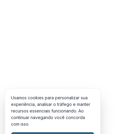
Triângulo
Trombone
Vibraphone / Xylophone
Violão
Violino
Violoncelo
Voz
Pagamentos
Usamos cookies para personalizar sua
experiência, analisar o tráfego e manter
recursos essenciais funcionando. Ao
continuar navegando você concorda
com isso.
Copyright © 2012-2026 -
oritmo.com
|
Sons do Brasil para o Mundo